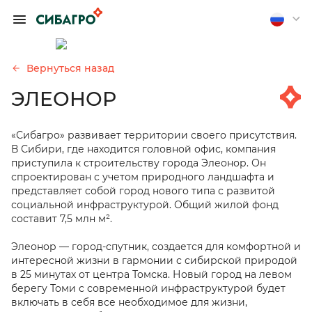
ОБРАТИТЬСЯ К
ПРЕДСЕДАТЕЛЮ
ПРАВЛЕНИЯ А.
Вернуться назад
П. ТЮТЮШЕВУ
ЭЛЕОНОР
Если вы хотите получить
обратную связь, оставьте
«Сибагро» развивает территории своего присутствия.
свои контакты
В Сибири, где находится головной офис, компания
приступила к строительству города Элеонор. Он
Отправить анонимно
спроектирован с учетом природного ландшафта и
представляет собой город нового типа с развитой
социальной инфраструктурой. Общий жилой фонд
составит 7,5 млн м².
Элеонор — город-спутник, создается для комфортной и
интересной жизни в гармонии с сибирской природой
в 25 минутах от центра Томска. Новый город на левом
берегу Томи с современной инфраструктурой будет
включать в себя все необходимое для жизни,