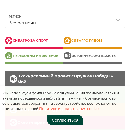
РЕГИОН
Все регионы
СИБАГРО ЗА СПОРТ
СИБАГРО РЯДОМ
Нажимая на кнопку, вы
ПЕРЕХОДИМ НА ЗЕЛЕНОЕ
ИСТОРИЧЕСКАЯ ПАМЯТЬ
соглашаетесь с
«положением о
персональных данных»
Экскурсионный проект «Оружие Победы».
Май
Отправить
История Айты: новый дом для
Мы используем файлы cookie для улучшения взаимодействия и
краснокнижной косули
анализа посещаемости веб-сайта. Нажимая «Согласиться», вы
соглашаетесь сохранить на своем устройстве все технологии,
описанные в нашей
Политике использования cookie
Грантовый конкурс в Бурятии
Согласиться
Скейт-парки