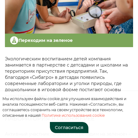
Переходим на зеленое
Нажимая на кнопку, вы
Экологическим воспитанием детей компания
соглашаетесь с
занимается в партнерстве с детсадами и школами на
«положением о
территориях присутствия предприятий. Так,
персональных данных»
благодаря «Сибагро» в детсадах появились
современные лаборатории и уголки природы, где
Отправить
дошкольники в игровой форме постигают основы
естественных наук.
Мы используем файлы cookie для улучшения взаимодействия и
анализа посещаемости веб-сайта. Нажимая «Согласиться», вы
соглашаетесь сохранить на своем устройстве все технологии,
описанные в нашей
Политике использования cookie
ЛАБОРАТОРИЯ В ОРАНЖЕРЕЕ
Согласиться
Активный участник проекта «Переходим на зеленое» –