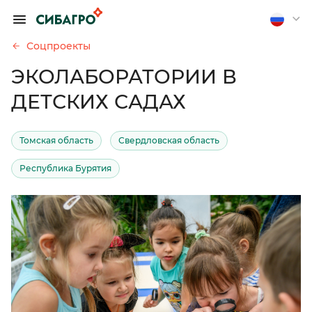
ОБРАТИТЬСЯ К
ПРЕДСЕДАТЕЛЮ
Соцпроекты
ПРАВЛЕНИЯ А.
ЭКОЛАБОРАТОРИИ В
П. ТЮТЮШЕВУ
ДЕТСКИХ САДАХ
Если вы хотите получить
обратную связь, оставьте
свои контакты
Томская область
Свердловская область
Республика Бурятия
Отправить анонимно