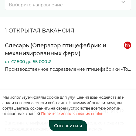
Выберите направление
1 ОТКРЫТАЯ ВАКАНСИЯ
Слесарь (Оператор птицефабрик и
механизированных ферм)
Нажимая на кнопку, вы
соглашаетесь с
от 47 500 до 55 000 ₽
«положением о
Производственное подразделение птицефабрики «Томская»
персональных данных»
Отправить
Мы используем файлы cookie для улучшения взаимодействия и
анализа посещаемости веб-сайта. Нажимая «Согласиться», вы
соглашаетесь сохранить на своем устройстве все технологии,
НЕ НАШЛИ ПОДХОДЯЩУЮ ВАКАНСИЮ?
описанные в нашей
Политике использования cookie
Заполните информацию о себе. Как только появится
Согласиться
подходящая вакансия, мы с вами свяжемся