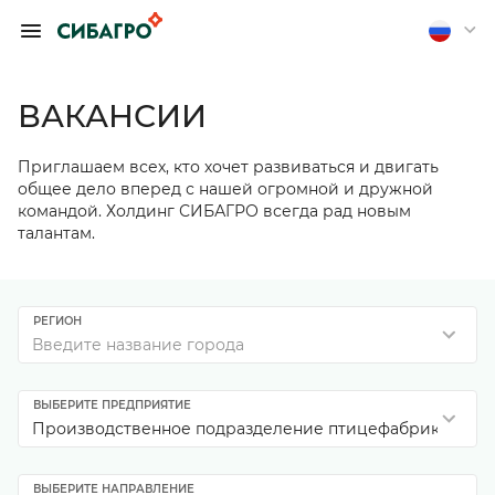
ОБРАТИТЬСЯ К
ПРЕДСЕДАТЕЛЮ
ПРАВЛЕНИЯ А.
ВАКАНСИИ
П. ТЮТЮШЕВУ
Приглашаем всех, кто хочет развиваться и двигать
Если вы хотите получить
общее дело вперед с нашей огромной и дружной
обратную связь, оставьте
командой. Холдинг СИБАГРО всегда рад новым
свои контакты
талантам.
Отправить анонимно
РЕГИОН
Введите название города
ВЫБЕРИТЕ ПРЕДПРИЯТИЕ
Производственное подразделение птицефабрики «Том
ВЫБЕРИТЕ НАПРАВЛЕНИЕ