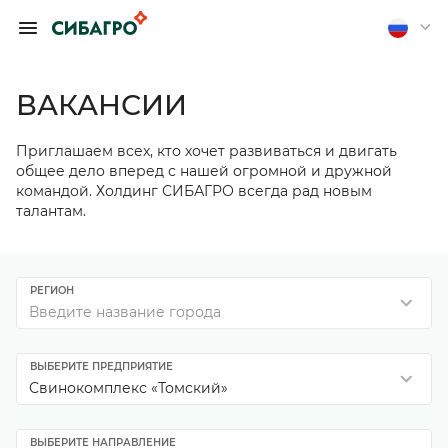
ОБРАТИТЬСЯ К
ПРЕДСЕДАТЕЛЮ
ПРАВЛЕНИЯ А.
ВАКАНСИИ
П. ТЮТЮШЕВУ
Приглашаем всех, кто хочет развиваться и двигать
Если вы хотите получить
общее дело вперед с нашей огромной и дружной
обратную связь, оставьте
командой. Холдинг СИБАГРО всегда рад новым
свои контакты
талантам.
Отправить анонимно
РЕГИОН
Введите название города
ВЫБЕРИТЕ ПРЕДПРИЯТИЕ
Свинокомплекс «Томский»
ВЫБЕРИТЕ НАПРАВЛЕНИЕ