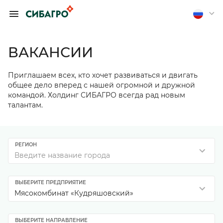
ОБРАТИТЬСЯ К
ПРЕДСЕДАТЕЛЮ
ПРАВЛЕНИЯ А.
ВАКАНСИИ
П. ТЮТЮШЕВУ
Приглашаем всех, кто хочет развиваться и двигать
Если вы хотите получить
общее дело вперед с нашей огромной и дружной
обратную связь, оставьте
командой. Холдинг СИБАГРО всегда рад новым
свои контакты
талантам.
Отправить анонимно
РЕГИОН
Введите название города
ВЫБЕРИТЕ ПРЕДПРИЯТИЕ
Мясокомбинат «Кудряшовский»
ВЫБЕРИТЕ НАПРАВЛЕНИЕ