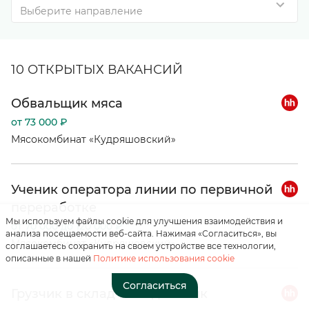
Выберите направление
10 ОТКРЫТЫХ ВАКАНСИЙ
Обвальщик мяса
от 73 000 ₽
Нажимая на кнопку, вы
соглашаетесь с
Мясокомбинат «Кудряшовский»
«положением о
персональных данных»
Ученик оператора линии по первичной
Отправить
переработке
Мы используем файлы cookie для улучшения взаимодействия и
от 70 000 до 120 000 ₽
анализа посещаемости веб-сайта. Нажимая «Согласиться», вы
Мясокомбинат «Кудряшовский»
соглашаетесь сохранить на своем устройстве все технологии,
описанные в нашей
Политике использования cookie
Согласиться
Грузчик в склад-холодильник